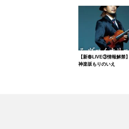
10日から販売開始！！
【新春LIVE③情報解禁】
神楽坂もりのいえ