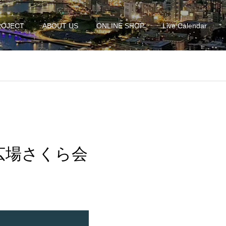
ROJECT
ABOUT US
ONLINE SHOP
Live Calendar
化広場さくら会