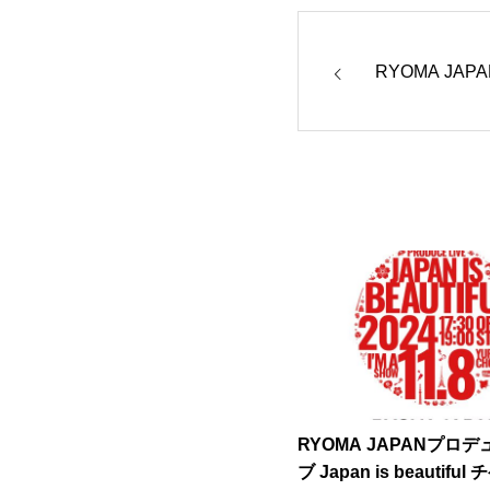
RYOMA JA
RYOMA JAPANプロ
ブ Japan is beautifu