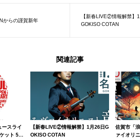
【新春LIVE②情報解禁】1
PANからの謹賀新年
GOKISO COTAN
関連記事
デュースライ
【新春LIVE②情報解禁】1月26日G
佐賀市「
l チケット 5月
OKISO COTAN
ァイオリ