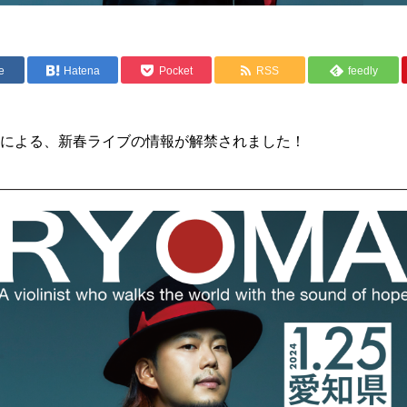
e
Hatena
Pocket
RSS
feedly
による、新春ライブの情報が解禁されました！