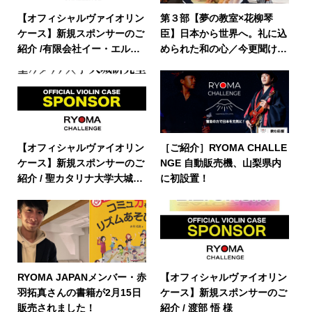
【オフィシャルヴァイオリン
第３部【夢の教室×花柳琴
ケース】新規スポンサーのご
臣】日本から世界へ。礼に込
紹介 /有限会社イー・エル・
められた和の心／今更聞けな
シー・コーポレーション様
い礼儀作法講座【RYOMA C
HALLENGE】
【オフィシャルヴァイオリン
［ご紹介］RYOMA CHALLE
ケース】新規スポンサーのご
NGE 自動販売機、山梨県内
紹介 / 聖カタリナ大学大城研
に初設置！
究室 大城卓也様
RYOMA JAPANメンバー・赤
【オフィシャルヴァイオリン
羽拓真さんの書籍が2月15日
ケース】新規スポンサーのご
販売されました！
紹介 / 渡部 悟 様